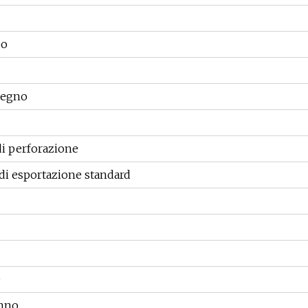
so
 legno
i perforazione
di esportazione standard
0
anno