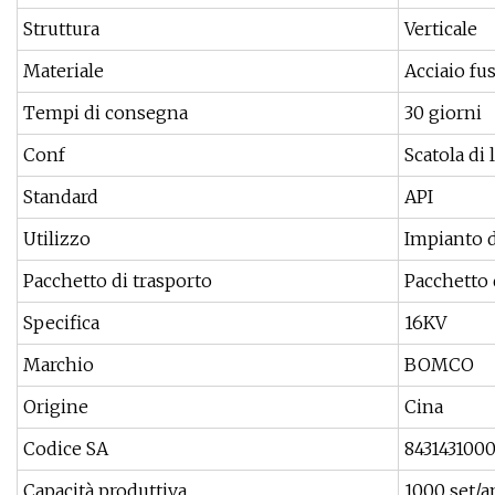
Struttura
Verticale
Materiale
Acciaio fu
Tempi di consegna
30 giorni
Conf
Scatola di
Standard
API
Utilizzo
Impianto d
Pacchetto di trasporto
Pacchetto 
Specifica
16KV
Marchio
BOMCO
Origine
Cina
Codice SA
843143100
Capacità produttiva
1000 set/