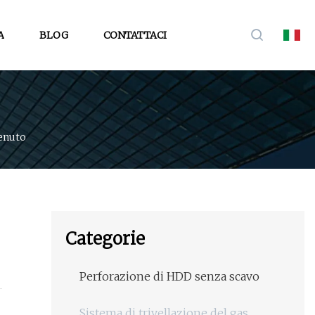
A
BLOG
CONTATTACI
enuto
Categorie
Perforazione di HDD senza scavo
Sistema di trivellazione del gas