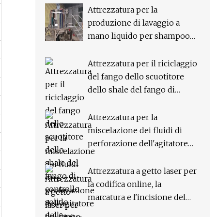
Attrezzatura per la
produzione di lavaggio a
mano liquido per shampoo
liquido di alta qualità con
miscelatore per giacca
Attrezzatura per il riciclaggio
riscaldatore elettrico per la
del fango dello scuotitore
produzione di sapone
dello shale del fango di
controllo solido della
perforazione del giacimento
Attrezzatura per la
petrolifero
miscelazione dei fluidi di
perforazione dell'agitatore
del fango della girante con
ingresso laterale per la
Attrezzatura a getto laser per
perforazione di giacimenti
la codifica online, la
petroliferi per il sistema di
marcatura e l'incisione del
controllo dei solidi
numero di serie