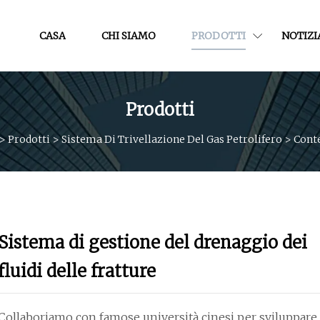
CASA
CHI SIAMO
PRODOTTI
NOTIZI
Prodotti
>
Prodotti
>
Sistema Di Trivellazione Del Gas Petrolifero
>
Cont
Sistema di gestione del drenaggio dei
fluidi delle fratture
Collaboriamo con famose università cinesi per sviluppare