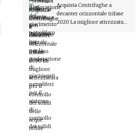
Acquista Centrifughe a
decanter orizzontale trifase
2020 La migliore attrezzatura
per il controllo dei solidi
delle acque reflue