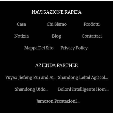
NAVIGAZIONE RAPIDA
Casa
Chi Siamo
Prodotti
Notizia
Blog
Contattaci
Mappa Del Sito
Privacy Policy
AZIENDA PARTNER
Yuyao Jiefeng Fan and Air
Shandong Leitai Agricolo
Conditioning Co., Ltd
Attrezzatura Co., Ltd
Shandong Uido
Boloni Intelligente Home
Intelligente Inizio Co., Ltd.
Arredamento (Pechino)
Jameson Prestazioni
Co., Ltd.
Plastica Co., Ltd.